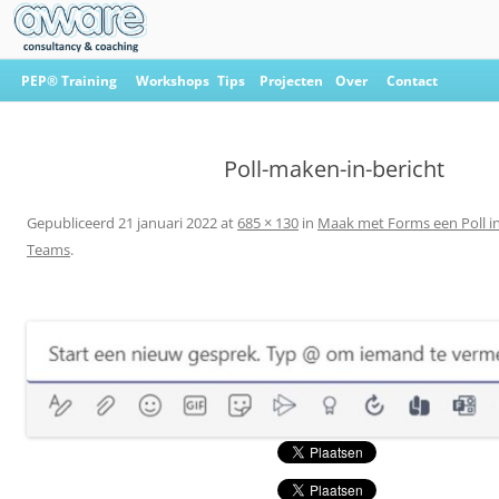
Ga
naar
PEP® Training
Workshops
Tips
Projecten
Over
Contact
de
inhoud
Aware Consultancy & Coaching
Poll-maken-in-bericht
Gepubliceerd
21 januari 2022
at
685 × 130
in
Maak met Forms een Poll in
Teams
.