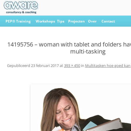
Ga
naar
PEP® Training
Workshops
Tips
Projecten
Over
Contact
de
inhoud
Aware Consultancy & Coaching
14195756 – woman with tablet and folders ha
multi-tasking
Gepubliceerd
23 februari 2017
at
393 × 450
in
Multitasken hoe goed kan j