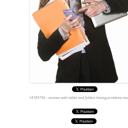
14195756 – woman with tablet and folders having problems mult