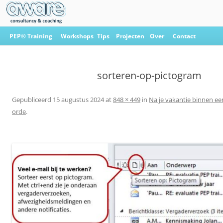
Ga
naar
PEP® Training
Workshops
Tips
Projecten
Over
Contact
de
inhoud
Aware Consultancy & Coaching
sorteren-op-pictogram
Gepubliceerd
15 augustus 2024
at
848 × 449
in
Na je vakantie binnen een
orde
.