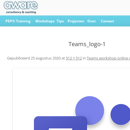
Ga
naar
PEP® Training
Workshops
Tips
Projecten
Over
Contact
de
inhoud
Aware Consultancy & Coaching
Teams_logo-1
Gepubliceerd
25 augustus 2020
at
512 × 512
in
Teams workshop online o