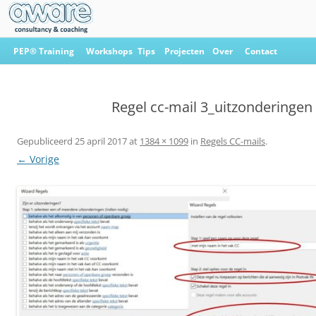
Ga
naar
PEP® Training
Workshops
Tips
Projecten
Over
Contact
de
inhoud
Aware Consultancy & Coaching
Regel cc-mail 3_uitzonderingen
Gepubliceerd
25 april 2017
at
1384 × 1099
in
Regels CC-mails
.
← Vorige