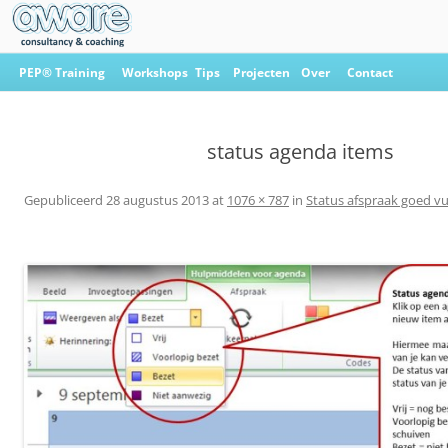
Ga
naar
PEP® Training
Workshops
Tips
Projecten
Over
Contact
de
inhoud
Aware Consultancy & Coaching
status agenda items
Gepubliceerd
28 augustus 2013
at
1076 × 787
in
Status afspraak goed vu