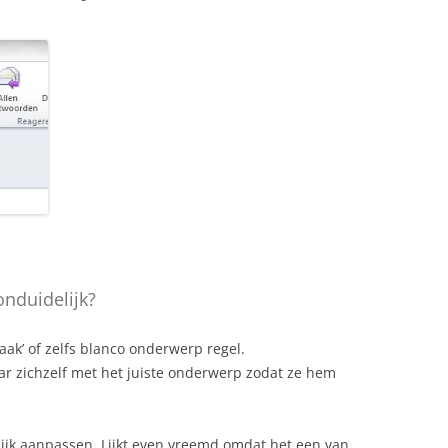
nduidelijk?
raak’ of zelfs blanco onderwerp regel.
r zichzelf met het juiste onderwerp zodat ze hem
ijk aanpassen. Lijkt even vreemd omdat het een van