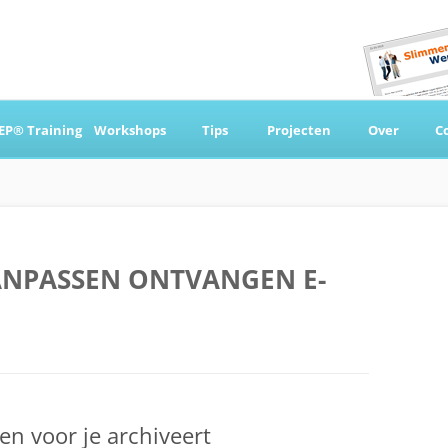
Ga
naar
EP® Training
Workshops
Tips
Projecten
Over
C
de
inhoud
 & Coaching
NPASSEN ONTVANGEN E-
n voor je archiveert