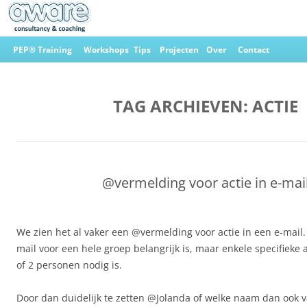
Ga
naar
PEP® Training
Workshops
Tips
Projecten
Over
Contact
de
inhoud
Aware Consultancy & Coaching
TAG ARCHIEVEN:
ACTIE
@vermelding voor actie in e-mai
We zien het al vaker een @vermelding voor actie in een e-mail.
mail voor een hele groep belangrijk is, maar enkele specifieke 
of 2 personen nodig is.
Door dan duidelijk te zetten @Jolanda of welke naam dan ook v