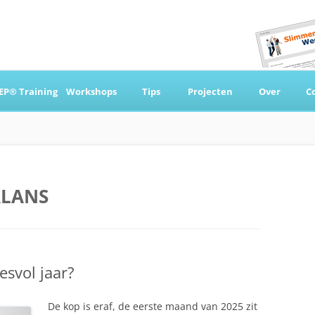
Ga
naar
EP® Training
Workshops
Tips
Projecten
Over
C
de
inhoud
 & Coaching
ALANS
esvol jaar?
De kop is eraf, de eerste maand van 2025 zit