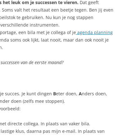
s het leuk om je successen te vieren.
Dat geeft
Soms valt het resultaat een beetje tegen. Ben jij even
je peilstok te gebruiken. Nu kun je nog stappen
 verschillende instrumenten.
rtage, een bila met je collega of je
agenda planning
da soms ook lijkt, laat nooit, maar dan ook nooit je
n.
 successen van de eerste maand?
 je succes. Je kunt dingen
B
eter doen,
A
nders doen,
inder doen (zelfs mee stoppen).
voorbeeld:
et directe collega. In plaats van vaker bila.
lastige klus, daarna pas mijn e-mail. In plaats van