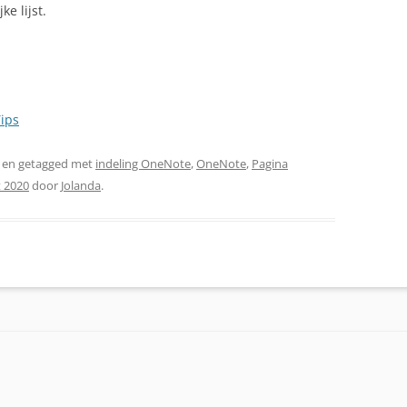
e lijst.
ips
en getagged met
indeling OneNote
,
OneNote
,
Pagina
 2020
door
Jolanda
.