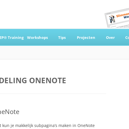
Ga
naar
EP® Training
Workshops
Tips
Projecten
Over
C
de
inhoud
 & Coaching
DELING ONENOTE
neNote
ebt kun je makkelijk subpagina’s maken in OneNote