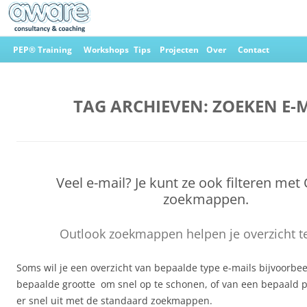
Ga
naar
PEP® Training
Workshops
Tips
Projecten
Over
Contact
de
inhoud
Aware Consultancy & Coaching
TAG ARCHIEVEN:
ZOEKEN E-
Veel e-mail? Je kunt ze ook filteren met
zoekmappen.
Outlook zoekmappen helpen je overzicht te
Soms wil je een overzicht van bepaalde type e-mails bijvoorbe
bepaalde grootte om snel op te schonen, of van een bepaald proj
er snel uit met de standaard zoekmappen.