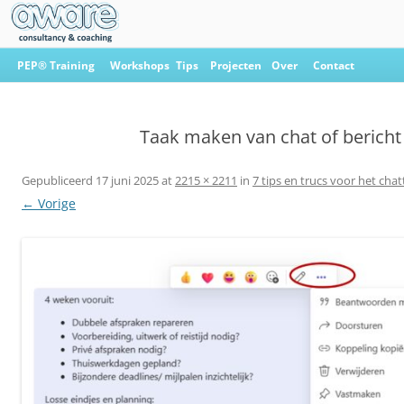
Ga
naar
PEP® Training
Workshops
Tips
Projecten
Over
Contact
de
inhoud
Aware Consultancy & Coaching
Taak maken van chat of bericht
Gepubliceerd
17 juni 2025
at
2215 × 2211
in
7 tips en trucs voor het cha
← Vorige