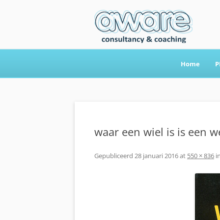
Home
P
Aware Consultancy
waar een wiel is is een w
Gepubliceerd
28 januari 2016
at
550 × 836
i