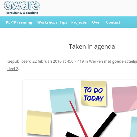
Ga
naar
PEP® Training
Workshops
Tips
Projecten
Over
Contact
de
inhoud
Aware Consultancy & Coaching
Taken in agenda
Gepubliceerd
22 februari 2016
at
450 × 419
in
Werken met goede actielijs
deel 2
.