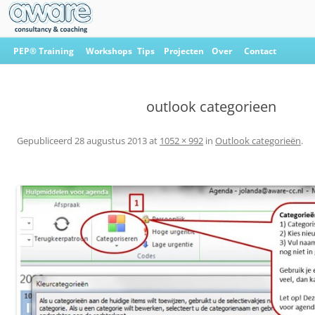
Ga
naar
PEP® Training
Workshops
Tips
Projecten
Over
Contact
de
inhoud
Aware Consultancy & Coaching
outlook categorieen
Gepubliceerd
28 augustus 2013
at
1052 × 992
in
Outlook categorieën
.