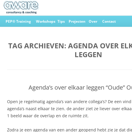
Ga
naar
PEP® Training
Workshops
Tips
Projecten
Over
Contact
de
inhoud
Aware Consultancy & Coaching
TAG ARCHIEVEN:
AGENDA OVER EL
LEGGEN
Agenda’s over elkaar leggen “Oude” O
Open je regelmatig agenda’s van andere collega’s? De een vind
agenda’s naast elkaar te zien. de ander ziet ze liever over elkaa
1 beeld waar de overlap en de ruimte zit.
Zodra je een agenda van een ander geopend hebt zie je dat di