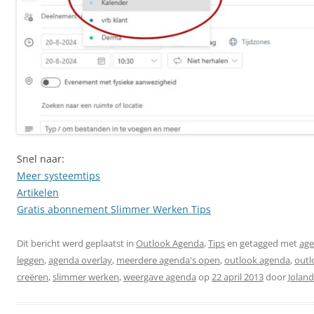
Snel naar:
Meer systeemtips
Artikelen
Gratis abonnement Slimmer Werken Tips
Dit bericht werd geplaatst in
Outlook Agenda
,
Tips
en getagged met
age
leggen
,
agenda overlay
,
meerdere agenda's open
,
outlook agenda
,
outl
creëren
,
slimmer werken
,
weergave agenda
op
22 april 2013
door
Jolan