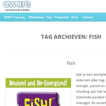
Ga
naar
PEP® Training
Workshops
Tips
Projecten
Over
Contact
de
inhoud
Aware Consultancy & Coaching
TAG ARCHIEVEN:
FISH
Fish
Stel je een werkpl
iedereen elke dag 
energie, passie en
houding aan het we
boeiende parabel 
manager de verant