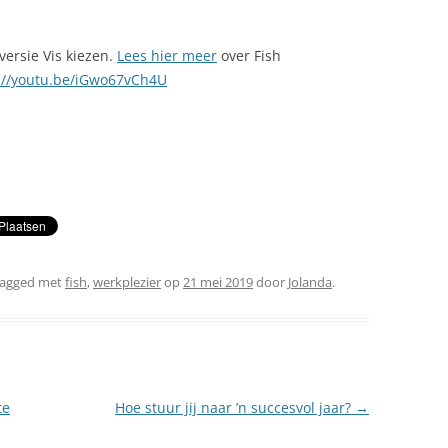
versie Vis kiezen.
Lees hier meer
over Fish
://youtu.be/iGwo67vCh4U
tagged met
fish
,
werkplezier
op
21 mei 2019
door
Jolanda
.
te
Hoe stuur jij naar ’n succesvol jaar?
→