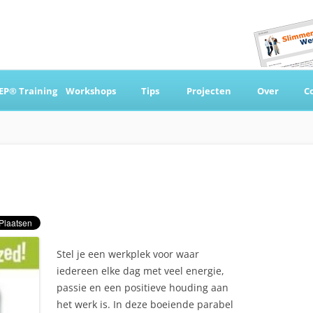
Ga
naar
EP® Training
Workshops
Tips
Projecten
Over
C
de
inhoud
 & Coaching
Stel je een werkplek voor waar
iedereen elke dag met veel energie,
passie en een positieve houding aan
het werk is. In deze boeiende parabel