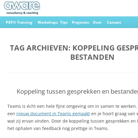
Ga
naar
PEP® Training
Workshops
Tips
Projecten
Over
Contact
de
inhoud
Aware Consultancy & Coaching
TAG ARCHIEVEN:
KOPPELING GESP
BESTANDEN
Koppeling tussen gesprekken en bestande
Teams is écht een hele fijne omgeving om in samen te werken. 
een
nieuw document in Teams gemaakt
en je hoort graag van e
wat zij ervan vinden. Door de koppeling tussen gesprekken en
het ophalen van feedback nog prettige in Teams.