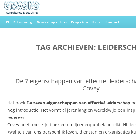
Ga
naar
PEP® Training
Workshops
Tips
Projecten
Over
Contact
de
inhoud
Aware Consultancy & Coaching
TAG ARCHIEVEN:
LEIDERSC
De 7 eigenschappen van effectief leidersch
Covey
Het boek
De zeven eigenschappen van effectief leiderschap
be
nog introductie. Het vormt al jarenlang en wereldwijd een insp
iedereen.
Covey heeft met zijn boek een miljoenenpubliek bereikt. Hij le
kwaliteit van ons persoonlijk leven, diensten en organisaties 