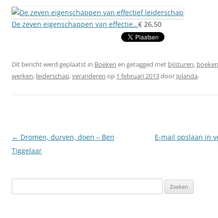
De zeven eigenschappen van effectie…
€ 26,50
Dit bericht werd geplaatst in
Boeken
en getagged met
bijsturen
,
boeken
werken
,
leiderschap
,
veranderen
op
1 februari 2013
door
Jolanda
.
Berichtnavigatie
←
Dromen, durven, doen – Ben
E-mail opslaan in 
Tiggelaar
Zoeken
naar: