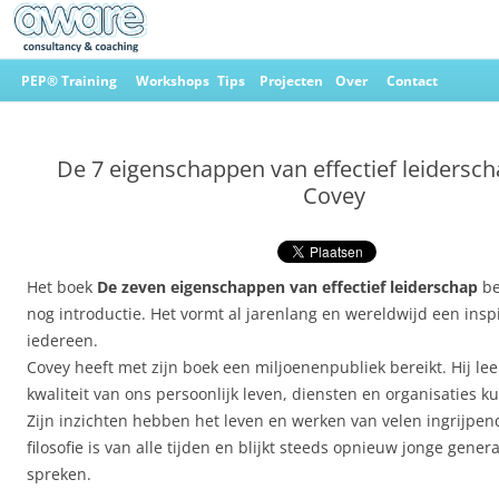
Ga
naar
PEP® Training
Workshops
Tips
Projecten
Over
Contact
de
inhoud
Aware Consultancy & Coaching
De 7 eigenschappen van effectief leidersch
Covey
Het boek
De zeven eigenschappen van effectief leiderschap
be
nog introductie. Het vormt al jarenlang en wereldwijd een insp
iedereen.
Covey heeft met zijn boek een miljoenenpubliek bereikt. Hij le
kwaliteit van ons persoonlijk leven, diensten en organisaties 
Zijn inzichten hebben het leven en werken van velen ingrijpen
filosofie is van alle tijden en blijkt steeds opnieuw jonge gener
spreken.