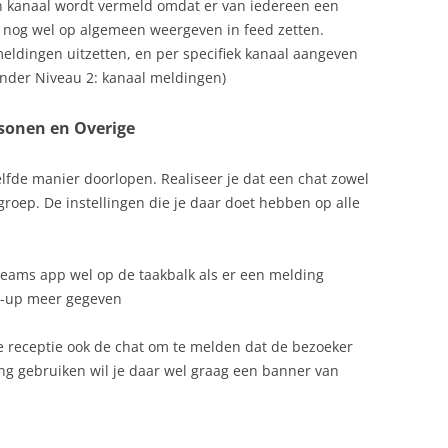
en kanaal wordt vermeld omdat er van iedereen een
e nog wel op algemeen weergeven in feed zetten.
rmeldingen uitzetten, en per specifiek kanaal aangeven
onder Niveau 2: kanaal meldingen)
sonen en Overige
lfde manier doorlopen. Realiseer je dat een chat zowel
) groep. De instellingen die je daar doet hebben op alle
Teams app wel op de taakbalk als er een melding
p-up meer gegeven
de receptie ook de chat om te melden dat de bezoeker
ding gebruiken wil je daar wel graag een banner van