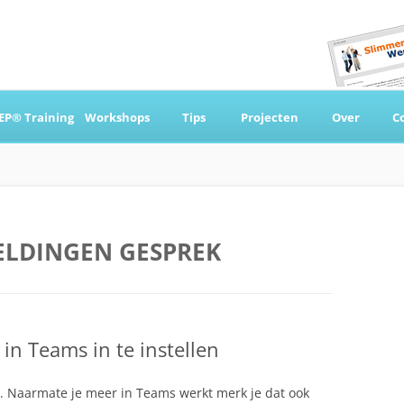
Ga
naar
EP® Training
Workshops
Tips
Projecten
Over
C
de
inhoud
 & Coaching
LDINGEN GESPREK
n Teams in te instellen
. Naarmate je meer in Teams werkt merk je dat ook