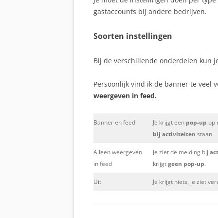
gastaccounts bij andere bedrijven.
Soorten instellingen
Bij de verschillende onderdelen kun je
Persoonlijk vind ik de banner te veel v
weergeven in feed.
Banner en feed
Je krijgt een
pop-up
op 
bij activiteiten
staan.
Alleen weergeven
Je ziet de melding bij
ac
in feed
krijgt
geen pop-up
.
Uit
Je krijgt niets, je ziet