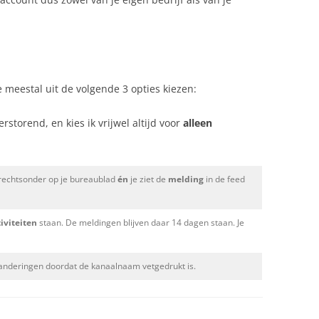
 meestal uit de volgende 3 opties kiezen:
erstorend, en kies ik vrijwel altijd voor
alleen
rechtsonder op je bureaublad
én
je ziet de
melding
in de feed
tiviteiten
staan. De meldingen blijven daar 14 dagen staan. Je
 veranderingen doordat de kanaalnaam vetgedrukt is.