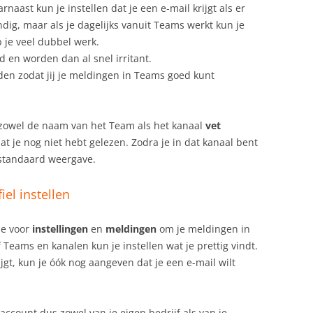
aast kun je instellen dat je een e-mail krijgt als er
ndig, maar als je dagelijks vanuit Teams werkt kun je
b je veel dubbel werk.
 en worden dan al snel irritant.
den zodat jij je meldingen in Teams goed kunt
 zowel de naam van het Team als het kanaal
vet
dat je nog niet hebt gelezen. Zodra je in dat kanaal bent
standaard weergave.
iel instellen
 je voor
instellingen
en
meldingen
om je meldingen in
f Teams en kanalen kun je instellen wat je prettig vindt.
ijgt, kun je óók nog aangeven dat je een e-mail wilt
account dus zowel van je eigen bedrijf als van je