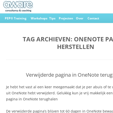
Ga
naar
PEP® Training
Workshops
Tips
Projecten
Over
Contact
de
inhoud
Aware Consultancy & Coaching
TAG ARCHIEVEN:
ONENOTE P
HERSTELLEN
Verwijderde pagina in OneNote terug
Je hebt het vast al een keer meegemaakt dat je per abuis of te
uit OneNote hebt verwijderd. Gelukkig kun je vrij makkelijk ee
pagina in OneNote terughalen
De verwijderde pagina’s blijven tot 60 dagen in OneNote bew