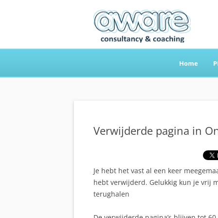
Home
P
Aware Consultancy
Verwijderde pagina in O
Je hebt het vast al een keer meegemaa
hebt verwijderd. Gelukkig kun je vrij
terughalen
De verwijderde pagina’s blijven tot