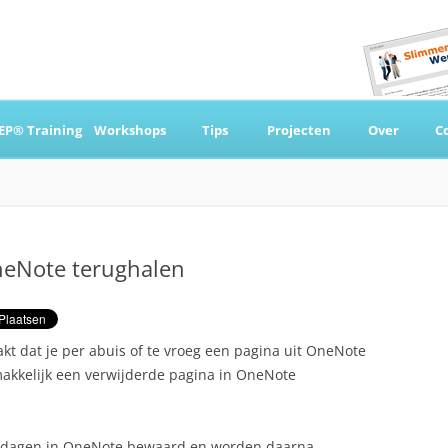
Ga
naar
EP® Training
Workshops
Tips
Projecten
Over
C
de
inhoud
 & Coaching
neNote terughalen
kt dat je per abuis of te vroeg een pagina uit OneNote
 makkelijk een verwijderde pagina in OneNote
 60 dagen in OneNote bewaard en worden daarna