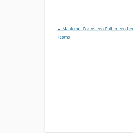
Berichtnavigatie
←
Maak met Forms een Poll in een ber
Teams