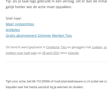
Tip: als je taak tags gebruikt in een verslag, zet er dan de initi
gelijk helder wie de actie moet oppakken.
Snel naar:
Meer systeemtips
Artikelen
Gratis abonnement Slimmer Werken Tips
Dit bericht werd geplaatst in
OneNote
,
Tips
en getagged met
zoeken
,
zo
zoeken naar taak tags
op
28 april 2021
door
Jolanda
.
Tijd voor actie, bel 06-15129596 of mail Jolanda@aware-cc.nl zodat we 
bepalen wat het beste aansluit bij je wensen en doelen.