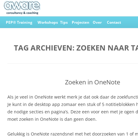
Ga
naar
PEP® Training
Workshops
Tips
Projecten
Over
Contact
de
inhoud
Aware Consultancy & Coaching
TAG ARCHIEVEN:
ZOEKEN NAAR T
Zoeken in OneNote
Als je veel in OneNote werkt merk je dat ook daar de zoekfunctie
Je kunt in de desktop app zomaar een stuk of 5 notitieblokken
de nodige secties en pagina’s. Deze een voor een met je ogen d
moet zoeken in OneNote is dan geen doen.
Gelukkig is OneNote razendsnel met het doorzoeken van 1 of 