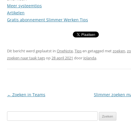
Meer systeemtips
Artikelen
Gratis abonnement Slimmer Werken Tips
Dit bericht werd geplaatst in
OneNote
,
Tips
en getagged met
zoeken
,
zo
zoeken naar taak tags
op
28 april 2021
door
Jolanda
.
Berichtnavigatie
←
Zoeken in Teams
Slimmer zoeken ma
Zoeken
naar: