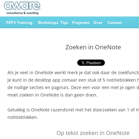
Ga
naar
PEP® Training
Workshops
Tips
Projecten
Over
Contact
de
inhoud
Aware Consultancy & Coaching
Zoeken in OneNote
Als je veel in OneNote werkt merk je dat ook daar de zoekfunctie
Je kunt in de desktop app zomaar een stuk of 5 notitieblokken
de nodige secties en pagina’s. Deze een voor een met je ogen d
moet zoeken in OneNote is dan geen doen.
Gelukkig is OneNote razendsnel met het doorzoeken van 1 of 
notitieblokken.
Op tekst zoeken in OneNote