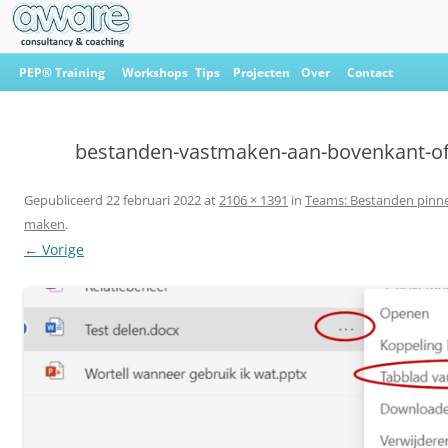
Ga
naar
PEP® Training
Workshops
Tips
Projecten
Over
Contact
de
inhoud
Aware Consultancy & Coaching
bestanden-vastmaken-aan-bovenkant-of
Gepubliceerd
22 februari 2022
at
2106 × 1391
in
Teams: Bestanden pinne
maken
.
← Vorige