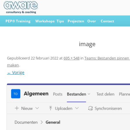
Ga
naar
PEP® Training
Workshops
Tips
Projecten
Over
Contact
de
inhoud
Aware Consultancy & Coaching
image
Gepubliceerd
22 februari 2022
at
695 × 548
in
Teams: Bestanden pinnen 
maken
.
← Vorige