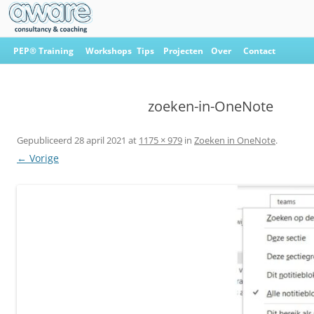
Ga
naar
PEP® Training
Workshops
Tips
Projecten
Over
Contact
de
inhoud
Aware Consultancy & Coaching
zoeken-in-OneNote
Gepubliceerd
28 april 2021
at
1175 × 979
in
Zoeken in OneNote
.
← Vorige