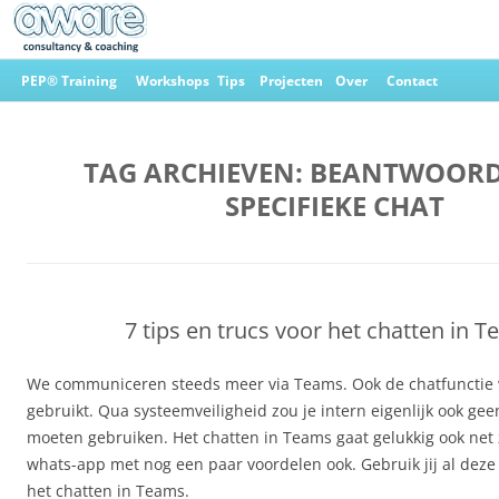
Ga
naar
PEP® Training
Workshops
Tips
Projecten
Over
Contact
de
inhoud
Aware Consultancy & Coaching
TAG ARCHIEVEN:
BEANTWOORD
SPECIFIEKE CHAT
7 tips en trucs voor het chatten in 
We communiceren steeds meer via Teams. Ook de chatfunctie 
gebruikt. Qua systeemveiligheid zou je intern eigenlijk ook g
moeten gebruiken. Het chatten in Teams gaat gelukkig ook net z
whats-app met nog een paar voordelen ook. Gebruik jij al deze 
het chatten in Teams.