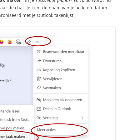
taak maken’
. In je
Tasks voor planner en To do
wordt nu
aar de chat. Je kunt de naam van je actie en datum
roniseerd met je Outlook takenlijst.