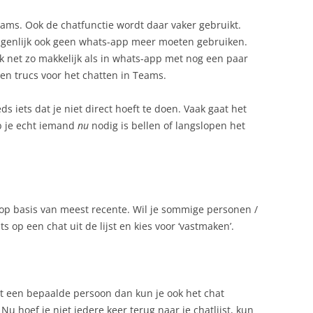
ms. Ook de chatfunctie wordt daar vaker gebruikt.
eigenlijk ook geen whats-app meer moeten gebruiken.
k net zo makkelijk als in whats-app met nog een paar
s en trucs voor het chatten in Teams.
eds iets dat je niet direct hoeft te doen. Vaak gaat het
eb je echt iemand
nu
nodig is bellen of langslopen het
t op basis van meest recente. Wil je sommige personen /
s op een chat uit de lijst en kies voor ‘vastmaken’.
et een bepaalde persoon dan kun je ook het chat
u hoef je niet iedere keer terug naar je chatlijst, kun