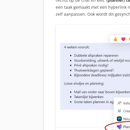
rechts op de chat en kies
‘(planner) 
een taak gemaakt met een hyperlink n
zelf aanpassen. Ook wordt dit gesynch