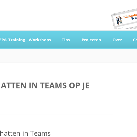
Ga
naar
EP® Training
Workshops
Tips
Projecten
Over
C
de
inhoud
 & Coaching
ATTEN IN TEAMS OP JE
 chatten in Teams