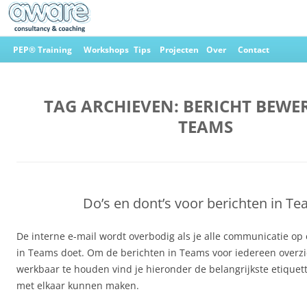
Ga
naar
PEP® Training
Workshops
Tips
Projecten
Over
Contact
de
inhoud
Aware Consultancy & Coaching
TAG ARCHIEVEN:
BERICHT BEWE
TEAMS
Do’s en dont’s voor berichten in T
De interne e-mail wordt overbodig als je alle communicatie o
in Teams doet. Om de berichten in Teams voor iedereen overzic
werkbaar te houden vind je hieronder de belangrijkste etiquett
met elkaar kunnen maken.