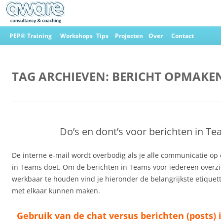
Ga
naar
PEP® Training
Workshops
Tips
Projecten
Over
Contact
de
inhoud
Aware Consultancy & Coaching
TAG ARCHIEVEN:
BERICHT OPMAKEN
Do’s en dont’s voor berichten in T
De interne e-mail wordt overbodig als je alle communicatie o
in Teams doet. Om de berichten in Teams voor iedereen overzic
werkbaar te houden vind je hieronder de belangrijkste etiquett
met elkaar kunnen maken.
Gebruik van de chat versus berichten (posts) 