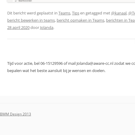
Dit bericht werd geplaatst in
Teams
,
Tips
en getagged met
@kanaal
,
@T
bericht bewerken in teams
,
bericht opmaken in Teams
,
berichten in Te
28 april 2020
door
Jolanda
.
Tijd voor actie, bel 06-15129596 of mail Jolanda@aware-cc.nl zodat we 
bepalen wat het beste aansluit bij je wensen en doelen.
BMM Design 2013