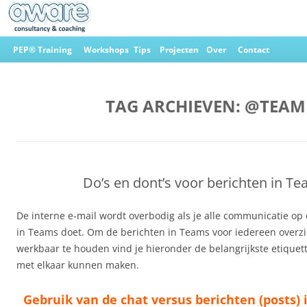
Ga
naar
PEP® Training
Workshops
Tips
Projecten
Over
Contact
de
inhoud
Aware Consultancy & Coaching
TAG ARCHIEVEN:
@TEAM
Do’s en dont’s voor berichten in T
De interne e-mail wordt overbodig als je alle communicatie o
in Teams doet. Om de berichten in Teams voor iedereen overzic
werkbaar te houden vind je hieronder de belangrijkste etiquett
met elkaar kunnen maken.
Gebruik van de chat versus berichten (posts) 