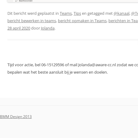
Dit bericht werd geplaatst in
Teams
,
Tips
en getagged met
@kanaal
,
@T
bericht bewerken in teams
,
bericht opmaken in Teams
,
berichten in Te
28 april 2020
door
Jolanda
.
Tijd voor actie, bel 06-15129596 of mail Jolanda@aware-cc.nl zodat we 
bepalen wat het beste aansluit bij je wensen en doelen.
BMM Design 2013