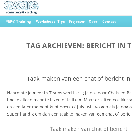
Ga
naar
PEP® Training
Workshops
Tips
Projecten
Over
Contact
de
inhoud
Aware Consultancy & Coaching
TAG ARCHIEVEN:
BERICHT IN 
Taak maken van een chat of bericht i
Naarmate je meer in Teams werkt krijg je ook daar Chats en Be
hoe je alleen maar te lezen of te liken. Maar er zitten ook klusse
op een later moment kunt doen, of juist wilt volgen als je nog 
Super handig om dan een taak te maken van een chat of berich
Taak maken van chat of bericht