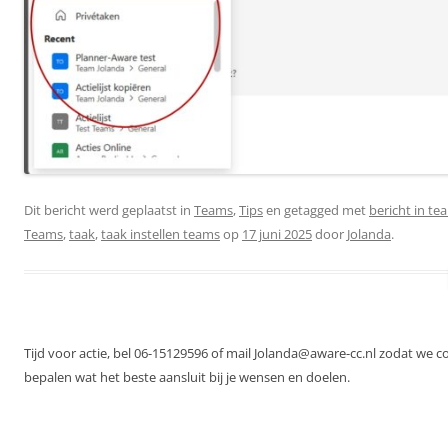
Dit bericht werd geplaatst in
Teams
,
Tips
en getagged met
bericht in te
Teams
,
taak
,
taak instellen teams
op
17 juni 2025
door
Jolanda
.
Tijd voor actie, bel 06-15129596 of mail Jolanda@aware-cc.nl zodat we 
bepalen wat het beste aansluit bij je wensen en doelen.