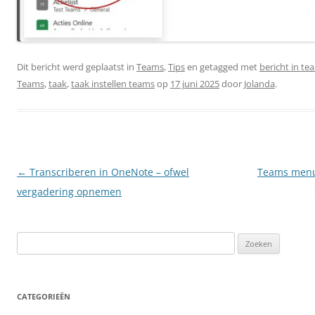
Dit bericht werd geplaatst in
Teams
,
Tips
en getagged met
bericht in te
Teams
,
taak
,
taak instellen teams
op
17 juni 2025
door
Jolanda
.
Berichtnavigatie
←
Transcriberen in OneNote – ofwel
Teams menu
vergadering opnemen
Zoeken
naar:
CATEGORIEËN