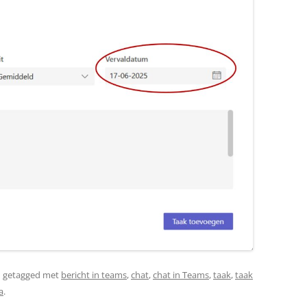
 getagged met
bericht in teams
,
chat
,
chat in Teams
,
taak
,
taak
a
.