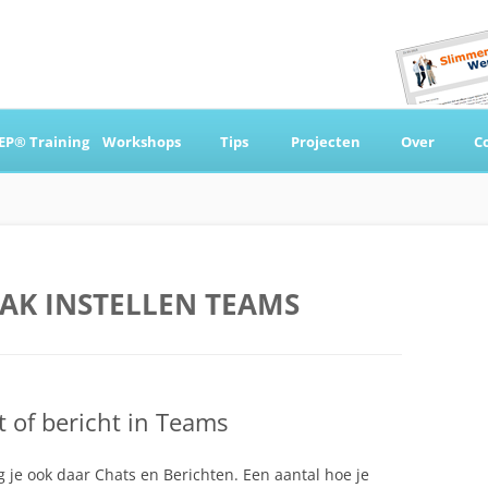
Ga
naar
EP® Training
Workshops
Tips
Projecten
Over
C
de
inhoud
 & Coaching
AK INSTELLEN TEAMS
 of bericht in Teams
 je ook daar Chats en Berichten. Een aantal hoe je