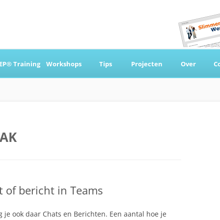
Ga
naar
EP® Training
Workshops
Tips
Projecten
Over
C
de
inhoud
 & Coaching
AK
 of bericht in Teams
 je ook daar Chats en Berichten. Een aantal hoe je