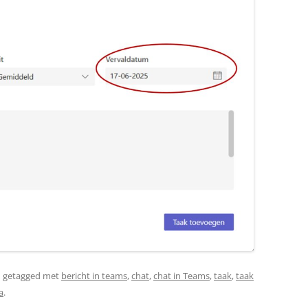
 getagged met
bericht in teams
,
chat
,
chat in Teams
,
taak
,
taak
a
.