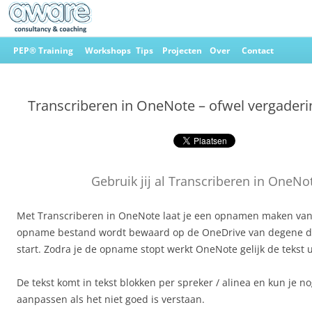
Ga
naar
PEP® Training
Workshops
Tips
Projecten
Over
Contact
de
inhoud
Aware Consultancy & Coaching
Transcriberen in OneNote – ofwel vergade
Gebruik jij al Transcriberen in OneNo
Met Transcriberen in OneNote laat je een opnamen maken van 
opname bestand wordt bewaard op de OneDrive van degene 
start. Zodra je de opname stopt werkt OneNote gelijk de tekst u
De tekst komt in tekst blokken per spreker / alinea en kun je n
aanpassen als het niet goed is verstaan.