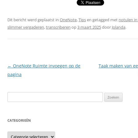
Dit bericht werd geplaatst in
OneNote
,
Tips
en getagged met
notulen i
slimmer vergaderen
,
transcriberen
op
3 maart 2025
door
Jolanda
.
Berichtnavigatie
←
OneNote Ruimte invoegen op de
Taak maken van een
pagina
Zoeken
naar:
CATEGORIEËN
Categorieën