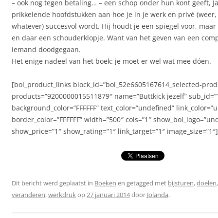
– ook nog tegen betaling… – een schop onder hun kont geeft, Ja
prikkelende hoofdstukken aan hoe je in je werk en privé (weer, 
whatever) succesvol wordt. Hij houdt je een spiegel voor, maar 
en daar een schouderklopje. Want van het geven van een comp
iemand doodgegaan.
Het enige nadeel van het boek: je moet er wel wat mee dóen.
[bol_product_links block_id=”bol_52e6605167614_selected-prod
products=”9200000015511879″ name=”Buttkick jezelf” sub_id=”
background_color=”FFFFFF” text_color=”undefined” link_color=”
border_color=”FFFFFF” width=”500″ cols=”1″ show_bol_logo=”un
show_price=”1″ show_rating=”1″ link_target=”1″ image_size=”1″]
Dit bericht werd geplaatst in
Boeken
en getagged met
bijsturen
,
doelen
veranderen
,
werkdruk
op
27 januari 2014
door
Jolanda
.