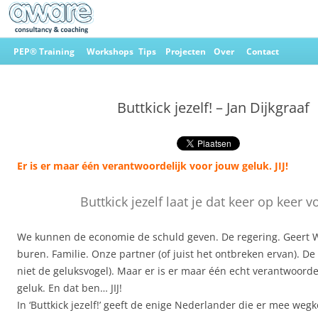
Ga
naar
PEP® Training
Workshops
Tips
Projecten
Over
Contact
de
inhoud
Aware Consultancy & Coaching
Buttkick jezelf! – Jan Dijkgraaf
Er is er maar één verantwoordelijk voor jouw geluk. JIJ!
Buttkick jezelf laat je dat keer op keer v
We kunnen de economie de schuld geven. De regering. Geert W
buren. Familie. Onze partner (of juist het ontbreken ervan). D
niet de geluksvogel). Maar er is er maar één echt verantwoorde
geluk. En dat ben… JIJ!
In ‘Buttkick jezelf!’ geeft de enige Nederlander die er mee weg