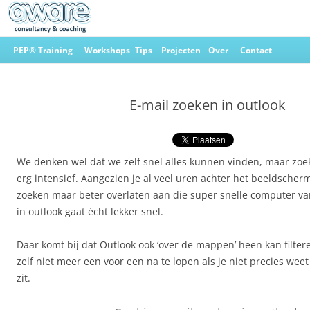
Ga
naar
PEP® Training
Workshops
Tips
Projecten
Over
Contact
de
inhoud
Aware Consultancy & Coaching
E-mail zoeken in outlook
We denken wel dat we zelf snel alles kunnen vinden, maar zoe
erg intensief. Aangezien je al veel uren achter het beeldscherm
zoeken maar beter overlaten aan die super snelle computer van
in outlook gaat écht lekker snel.
Daar komt bij dat Outlook ook ‘over de mappen’ heen kan filtere
zelf niet meer een voor een na te lopen als je niet precies wee
zit.