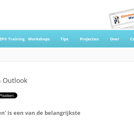
Ga
naar
EP® Training
Workshops
Tips
Projecten
Over
C
de
inhoud
 & Coaching
n Outlook
n’ is een van de belangrijkste