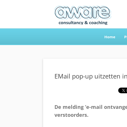
Home
P
Aware Consultancy
EMail pop-up uitzetten i
De melding ‘e-mail ontvange
verstoorders.