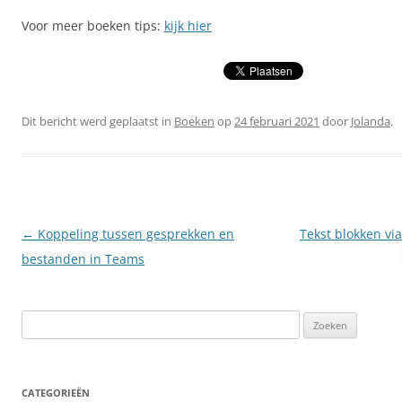
Voor meer boeken tips:
kijk hier
Dit bericht werd geplaatst in
Boeken
op
24 februari 2021
door
Jolanda
.
Berichtnavigatie
←
Koppeling tussen gesprekken en
Tekst blokken vi
bestanden in Teams
Zoeken
naar:
CATEGORIEËN