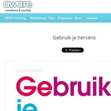
Ga
naar
PEP® Training
Workshops
Tips
Projecten
Over
Contact
de
inhoud
Aware Consultancy & Coaching
Gebruik je hersens