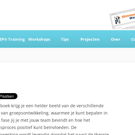
Ga
naar
EP® Training
Workshops
Tips
Projecten
Over
C
de
inhoud
 & Coaching
t boek krijg je een helder beeld van de verschillende
 van groepsontwikkeling, waarmee je kunt bepalen in
 fase jij je met jouw team bevindt en hoe het
sproces positief kunt beïnvloeden. De
werking wordt levendig doordat het naast de theorie