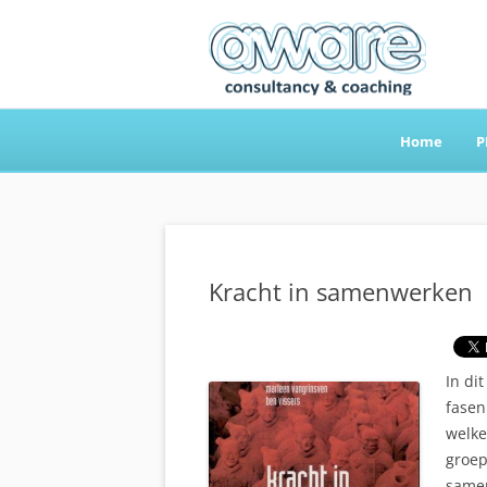
Home
P
Aware Consultancy
Kracht in samenwerken
In di
fasen
welke
groep
samen