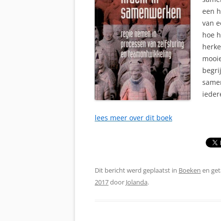
een h
van e
hoe h
herke
mooie
begri
samen
ieder
lees meer over dit boek
Dit bericht werd geplaatst in
Boeken
en ge
2017
door
Jolanda
.