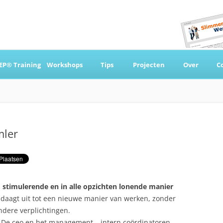
Ga
naar
EP® Training
Workshops
Tips
Projecten
Over
C
de
inhoud
 & Coaching
mler
 stimulerende en in alle opzichten lonende manier
n daagt uit tot een nieuwe manier van werken, zonder
ndere verplichtingen.
. De ceo en het management – intern coördinatoren