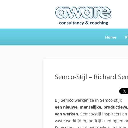
Home
P
Aware Consultancy
Semco-Stijl – Richard Se
Bij Semco werken ze in Semco-stijl:
een nieuwe, menselijke, productieve,
van werken.
Semco-stijl inspireert e
vaste werktijden, bedrijfskleding en a
Semco bestaat al een reeks van jaren