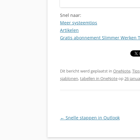
Snel naar:
Meer systeemtips
Artikelen
Gratis abonnement Slimmer Werken T
Dit bericht werd geplaatst in
OneNote
,
Tips
sjablonen
,
tabellen in OneNote
op
26 janua
Berichtnavigatie
←
Snelle stappen in Outlook