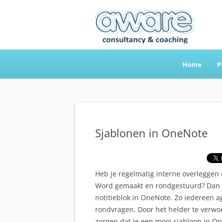
Home
P
Aware Consultancy
Sjablonen in OneNote
Heb je regelmatig interne overleggen
Word gemaakt en rondgestuurd? Dan is
notitieblok in OneNote. Zo iedereen a
rondvragen. Door het helder te verwoo
zorgen dat je een mooi sjabloon in O