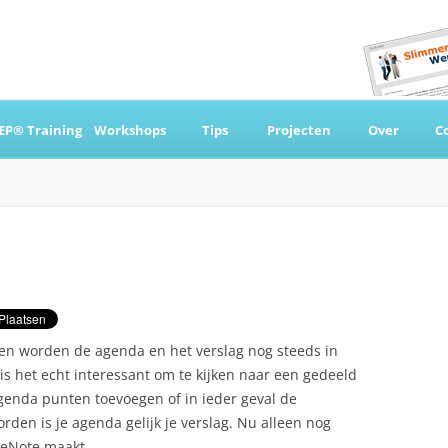
Ga
naar
EP® Training
Workshops
Tips
Projecten
Over
C
de
inhoud
 & Coaching
 en worden de agenda en het verslag nog steeds in
 het echt interessant om te kijken naar een gedeeld
genda punten toevoegen of in ieder geval de
rden is je agenda gelijk je verslag. Nu alleen nog
neNote maakt.