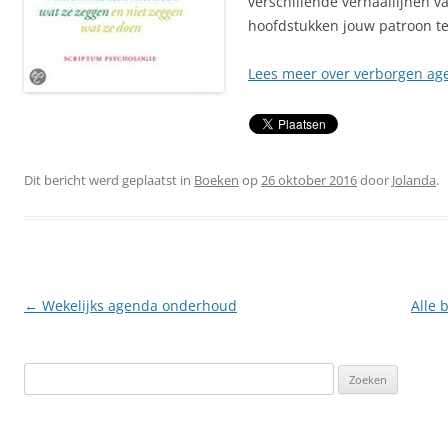
verschillende verhaallijnen 
hoofdstukken jouw patroon t
Lees meer over verborgen ag
Dit bericht werd geplaatst in
Boeken
op
26 oktober 2016
door
Jolanda
.
Berichtnavigatie
←
Wekelijks agenda onderhoud
Alle 
Zoeken
naar: