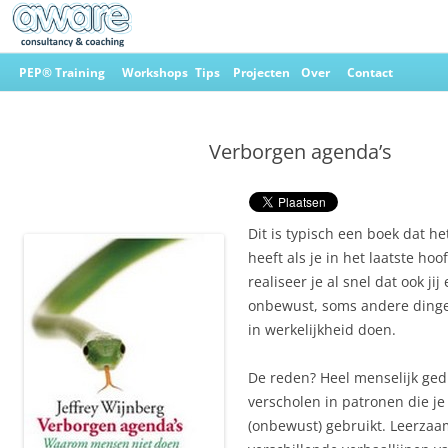
Ga
naar
PEP® Training
Workshops
Tips
Projecten
Over
Contact
de
inhoud
Aware Consultancy & Coaching
Verborgen agenda’s
Dit is typisch een boek dat h
heeft als je in het laatste hoo
realiseer je al snel dat ook jij 
onbewust, soms andere ding
in werkelijkheid doen.
De reden? Heel menselijk ged
verscholen in patronen die je 
(onbewust) gebruikt. Leerzaa