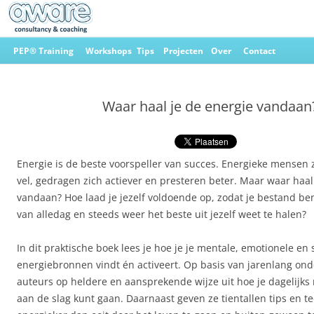
Ga
naar
PEP® Training
Workshops
Tips
Projecten
Over
Contact
de
inhoud
Aware Consultancy & Coaching
Waar haal je de energie vandaan
Energie is de beste voorspeller van succes. Energieke mensen z
vel, gedragen zich actiever en presteren beter. Maar waar haal
vandaan? Hoe laad je jezelf voldoende op, zodat je bestand be
van alledag en steeds weer het beste uit jezelf weet te halen?
In dit praktische boek lees je hoe je je mentale, emotionele en 
energiebronnen vindt én activeert. Op basis van jarenlang on
auteurs op heldere en aansprekende wijze uit hoe je dagelijk
aan de slag kunt gaan. Daarnaast geven ze tientallen tips en 