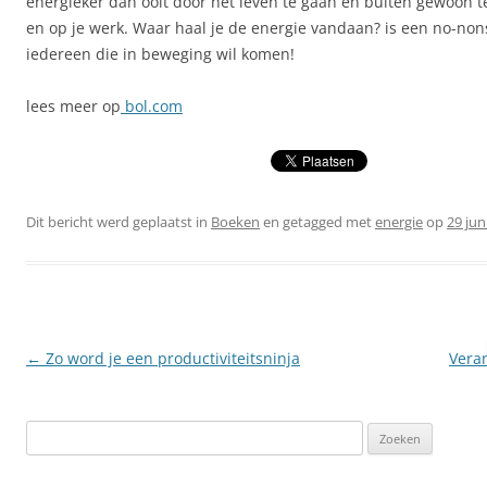
energieker dan ooit door het leven te gaan en buiten gewoon te
en op je werk. Waar haal je de energie vandaan? is een no-no
iedereen die in beweging wil komen!
lees meer op
bol.com
Dit bericht werd geplaatst in
Boeken
en getagged met
energie
op
29 jun
Berichtnavigatie
←
Zo word je een productiviteitsninja
Vera
Zoeken
naar: